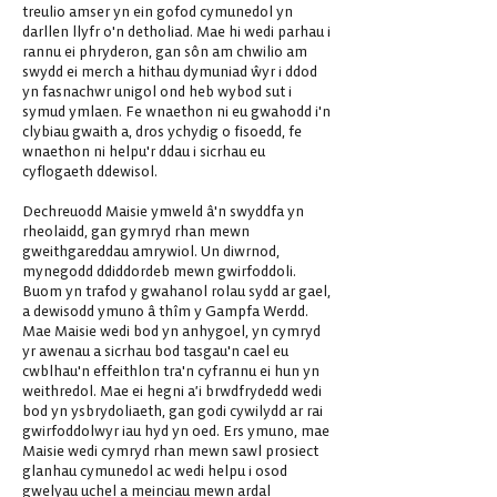
treulio amser yn ein gofod cymunedol yn
darllen llyfr o'n detholiad. Mae hi wedi parhau i
rannu ei phryderon, gan sôn am chwilio am
swydd ei merch a hithau dymuniad ŵyr i ddod
yn fasnachwr unigol ond heb wybod sut i
symud ymlaen. Fe wnaethon ni eu gwahodd i'n
clybiau gwaith a, dros ychydig o fisoedd, fe
wnaethon ni helpu'r ddau i sicrhau eu
cyflogaeth ddewisol.
Dechreuodd Maisie ymweld â'n swyddfa yn
rheolaidd, gan gymryd rhan mewn
gweithgareddau amrywiol. Un diwrnod,
mynegodd ddiddordeb mewn gwirfoddoli.
Buom yn trafod y gwahanol rolau sydd ar gael,
a dewisodd ymuno â thîm y Gampfa Werdd.
Mae Maisie wedi bod yn anhygoel, yn cymryd
yr awenau a sicrhau bod tasgau'n cael eu
cwblhau'n effeithlon tra'n cyfrannu ei hun yn
weithredol. Mae ei hegni a’i brwdfrydedd wedi
bod yn ysbrydoliaeth, gan godi cywilydd ar rai
gwirfoddolwyr iau hyd yn oed. Ers ymuno, mae
Maisie wedi cymryd rhan mewn sawl prosiect
glanhau cymunedol ac wedi helpu i osod
gwelyau uchel a meinciau mewn ardal