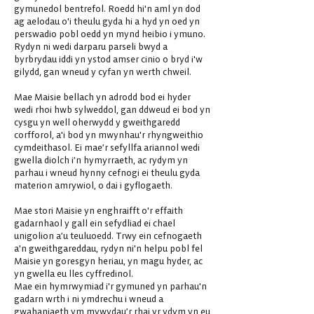
gymunedol bentrefol. Roedd hi'n aml yn dod
ag aelodau o'i theulu gyda hi a hyd yn oed yn
perswadio pobl oedd yn mynd heibio i ymuno.
Rydyn ni wedi darparu parseli bwyd a
byrbrydau iddi yn ystod amser cinio o bryd i'w
gilydd, gan wneud y cyfan yn werth chweil.
Mae Maisie bellach yn adrodd bod ei hyder
wedi rhoi hwb sylweddol, gan ddweud ei bod yn
cysgu yn well oherwydd y gweithgaredd
corfforol, a'i bod yn mwynhau'r rhyngweithio
cymdeithasol. Ei mae’r sefyllfa ariannol wedi
gwella diolch i’n hymyrraeth, ac rydym yn
parhau i wneud hynny cefnogi ei theulu gyda
materion amrywiol, o dai i gyflogaeth.
Mae stori Maisie yn enghraifft o'r effaith
gadarnhaol y gall ein sefydliad ei chael
unigolion a’u teuluoedd. Trwy ein cefnogaeth
a'n gweithgareddau, rydyn ni'n helpu pobl fel
Maisie yn goresgyn heriau, yn magu hyder, ac
yn gwella eu lles cyffredinol.
Mae ein hymrwymiad i'r gymuned yn parhau'n
gadarn wrth i ni ymdrechu i wneud a
gwahaniaeth ym mywydau’r rhai yr ydym yn eu