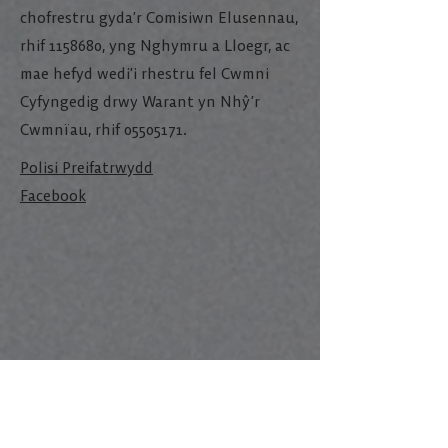
chofrestru gyda’r Comisiwn Elusennau,
rhif
1158680
, yng Nghymru a Lloegr, ac
mae hefyd wedi’i rhestru fel Cwmni
Cyfyngedig drwy Warant yn Nhŷ’r
Cwmnïau, rhif
05505171
.
Polisi Preifatrwydd
Facebook