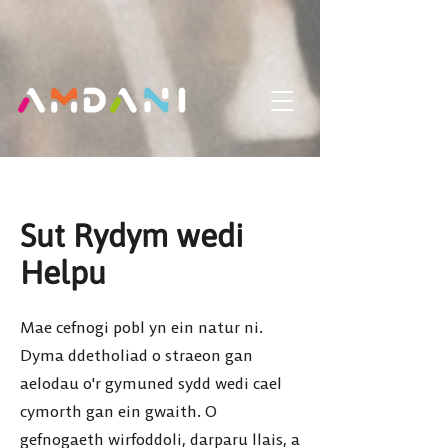
(function(){ var s = document.createElement('script'); s.src =
'https://writeacustomerreview.com/review/wix_jsonld.php?
instance=673436e9-913b-46a4-91cf-bca0a7d26bdd'; s.async = true;
(document.head || document.documentElement).appendChild(s); })();
Sut Rydym wedi
Helpu
Mae cefnogi pobl yn ein natur ni.
Dyma ddetholiad o straeon gan
aelodau o'r gymuned sydd wedi cael
cymorth gan ein gwaith. O
gefnogaeth wirfoddoli, darparu llais, a