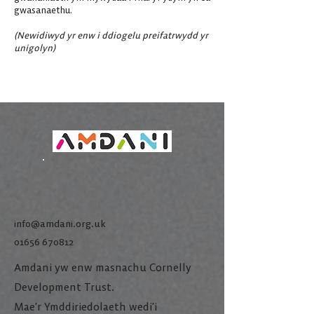
gwasanaethu.
(Newidiwyd yr enw i ddiogelu preifatrwydd yr
unigolyn)
info@amdani.org.uk
01656 670812
Amdani yw enw masnachu Cornelly
Development Trust.
Mae’r Ymddiriedolaeth wedi’i