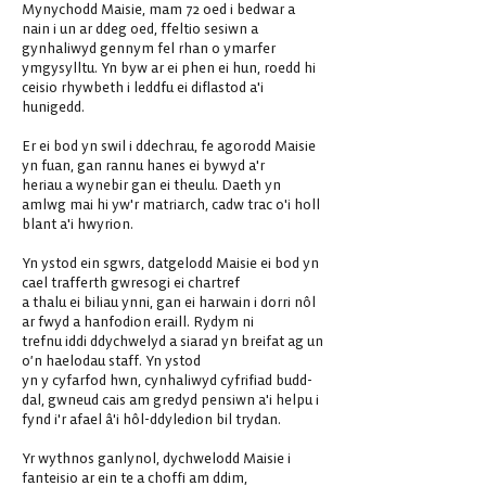
Mynychodd Maisie, mam 72 oed i bedwar a
nain i un ar ddeg oed, ffeltio sesiwn a
gynhaliwyd gennym fel rhan o ymarfer
ymgysylltu. Yn byw ar ei phen ei hun, roedd hi
ceisio rhywbeth i leddfu ei diflastod a'i
hunigedd.
Er ei bod yn swil i ddechrau, fe agorodd Maisie
yn fuan, gan rannu hanes ei bywyd a'r
heriau a wynebir gan ei theulu. Daeth yn
amlwg mai hi yw'r matriarch, cadw trac o'i holl
blant a'i hwyrion.
Yn ystod ein sgwrs, datgelodd Maisie ei bod yn
cael trafferth gwresogi ei chartref
a thalu ei biliau ynni, gan ei harwain i dorri nôl
ar fwyd a hanfodion eraill. Rydym ni
trefnu iddi ddychwelyd a siarad yn breifat ag un
o’n haelodau staff. Yn ystod
yn y cyfarfod hwn, cynhaliwyd cyfrifiad budd-
dal, gwneud cais am gredyd pensiwn a'i helpu i
fynd i'r afael â'i hôl-ddyledion bil trydan.
Yr wythnos ganlynol, dychwelodd Maisie i
fanteisio ar ein te a choffi am ddim,